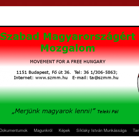
Dokumentumok
Magunkról
Képek
Síklaky István Munkássága
Ta