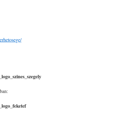
erhetosege/
tban: