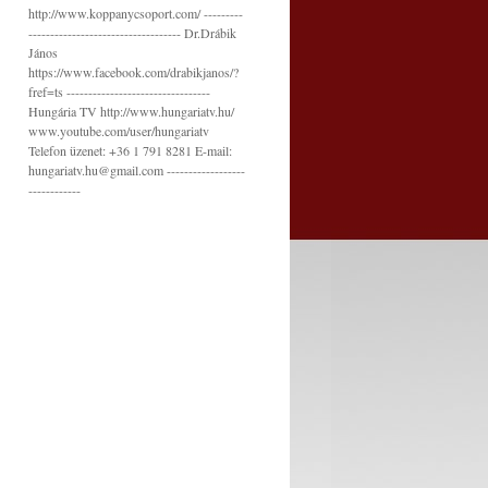
http://www.koppanycsoport.com/ ---------
----------------------------------- Dr.Drábik
János
https://www.facebook.com/drabikjanos/?
fref=ts ---------------------------------
Hungária TV http://www.hungariatv.hu/
www.youtube.com/user/hungariatv
Telefon üzenet: +36 1 791 8281 E-mail:
hungariatv.hu@gmail.com ------------------
------------