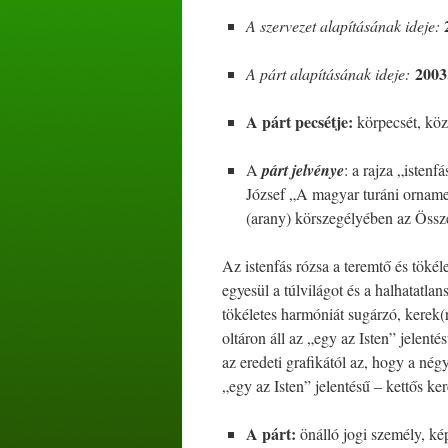
A szervezet alapításának ideje:
2003
A párt alapításának ideje:
A párt pecsétje:
körpecsét, közé
A
párt jelvénye
: a rajza „istenf
József „A magyar turáni ornamen
(arany) körszegélyében az Össze
Az istenfás rózsa a teremtő és tökéle
egyesül a túlvilágot és a halhatatlan
tökéletes harmóniát sugárzó, kerek
oltáron áll az „egy az Isten” jelentés
az eredeti grafikától az, hogy a nég
„egy az Isten” jelentésű – kettős ke
A párt:
önálló jogi személy, kép