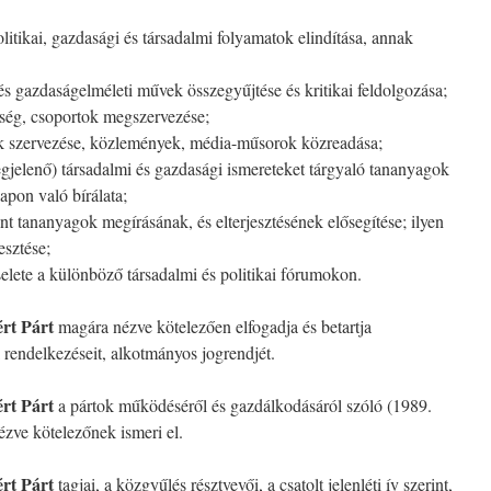
itikai, gazdasági és társadalmi folyamatok elindítása, annak
és gazdaságelméleti művek összegyűjtése és kritikai feldolgozása;
sség, csoportok megszervezése;
k szervezése, közlemények, média-műsorok közreadása;
jelenő) társadalmi és gazdasági ismereteket tárgyaló tananyagok
apon való bírálata;
nt tananyagok megírásának, és elterjesztésének elősegítése; ilyen
esztése;
selete a különböző társadalmi és politikai fórumokon.
rt Párt
magára nézve kötelezően elfogadja és betartja
endelkezéseit, alkotmányos jogrendjét.
rt Párt
a pártok működéséről és gazdálkodásáról szóló (1989.
zve kötelezőnek ismeri el.
rt Párt
tagjai, a közgyűlés résztvevői, a csatolt jelenléti ív szerint,