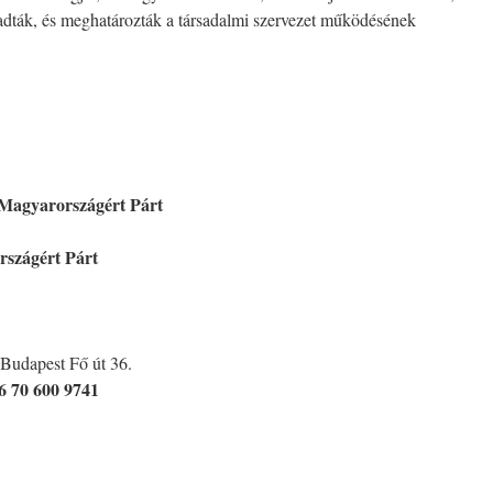
gadták, és meghatározták a társadalmi szervezet működésének
agyarországért Párt
szágért Párt
Budapest Fő út 36.
6 70 600 9741