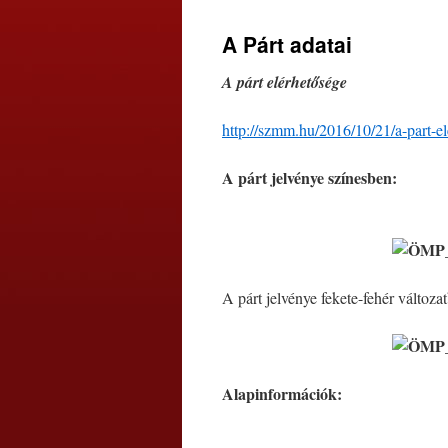
a
A Párt adatai
tartalomba
A párt elérhetősége
http://szmm.hu/2016/10/21/a-part-el
A párt jelvénye színesben:
A párt jelvénye fekete-fehér változa
Alapinformációk: