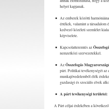
annak előmozdítása, hogy a közél
helyet kapjanak.
Az emberek közötti harmóniának
értékek, valamint a társadalom 
kedvező közéleti szemlélet kialak
képviselete.
Összefog
Kapcsolatteremtés az
nemzetközi szervezetekkel.
Összefogás
Magyarországé
Az
párt. Politikai tevékenységét az
munkajövedelemből élők érdekeit
gazdasági és szociális elvek alko
A párt tevékenységi területei:
A Párt céljai érdekében a következ