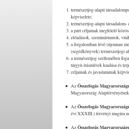
természetjog-alapú társadalompol
képviselete;
természetjog-alapú társadalom- 
a párt céljainak megfelelő közö
előadások, szemináriumok, vitá
a forgalomban lévő (újonnan meg
(segédkönyvek) természetjogi al
a természetjog szellemében foga
tárgyú írásművek kiadása és terj
céljainak és javaslatainak képvi
Összefogás Magyarországé
Az
Magyarország Alaptörvényének r
Összefogás Magyarországé
Az
évi XXXIII.) törvényt magára né
Összefogás
Magyarországé
Az