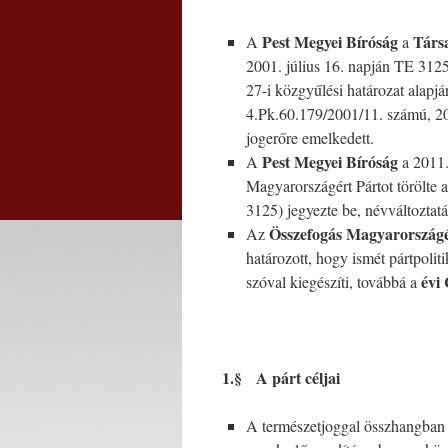
Pest Megyei Bíróság
Társ
A
a
2001. július 16. napján TE 3125
27-i közgyűlési határozat alapjá
4.Pk.60.179/2001/11. számú, 20
jogerőre emelkedett.
Pest Megyei Bíróság
A
a 2011.
Magyarországért Pártot törölte 
3125) jegyezte be, névváltoztatá
Összefogás
Magyarországé
Az
határozott, hogy ismét pártpoliti
évi
szóval kiegészíti, továbbá a
1.§ A párt céljai
A természetjoggal összhangban á