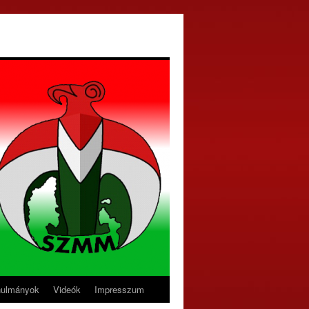
nulmányok
Videók
Impresszum