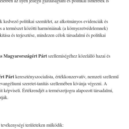
etben az ilyen jellegű gazdaságtani és politikai ismeretek is
 kedvező politikai szemlélet, az alkotmányos evidenciák és
és a természet közötti harmóniának (a környezetvédelemnek)
ítása és terjesztése, mindezen célok társadalmi és politikai
ás Magyarországért Párt
szellemiségéhez közelálló hazai és
rt Párt
keresztényszocialista, értékkonzervatív, nemzeti szellemű
 evangéliumi szeretet-tanítás szellemében kívánja végezni. A
 képviseli. Értékrendjét a természetjogra alapozott társadalmi,
tják.
ő tevékenységi területeken működik: