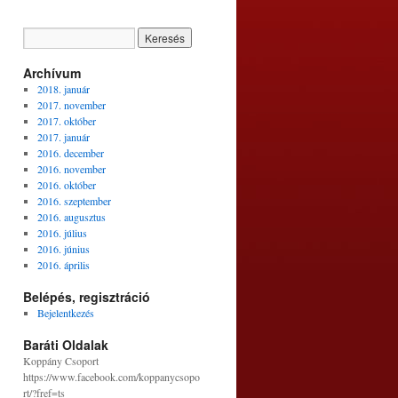
Archívum
2018. január
2017. november
2017. október
2017. január
2016. december
2016. november
2016. október
2016. szeptember
2016. augusztus
2016. július
2016. június
2016. április
Belépés, regisztráció
Bejelentkezés
Baráti Oldalak
Koppány Csoport
https://www.facebook.com/koppanycsopo
rt/?fref=ts