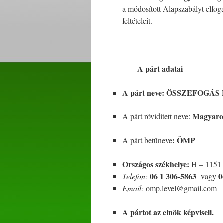
a módosított Alapszabályt elfo
feltételeit.
A párt adatai
A párt neve: ÖSSZEFOGÁS M
Magyaror
A párt rövidített neve:
: ÖMP
A párt betűneve
Országos székhelye:
H – 1151 
06 1 306-5863
0
Telefon:
vagy
Email:
omp.level@gmail.com
A pártot az elnök képviseli.