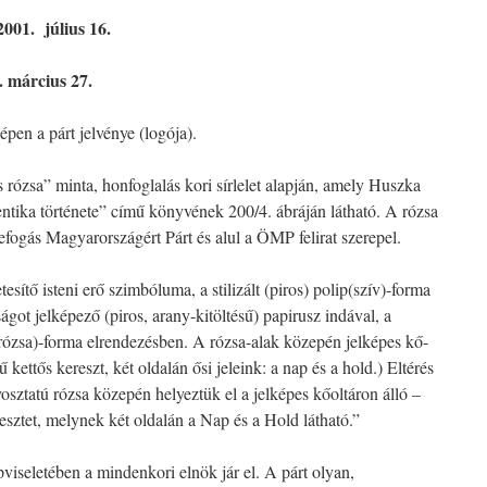
2001.
július 16.
. március 27.
pen a párt jelvénye (logója).
ás rózsa” minta, honfoglalás kori sírlelet alapján, amely Huszka
tika története” című könyvének 200/4. ábráján látható. A rózsa
fogás Magyarországért Párt és alul a ÖMP felirat szerepel. ­
tesítő isteni erő szimbóluma, a stilizált (piros) polip(szív)-forma
ságot jelképező (piros, arany-kitöltésű) papirusz indával, a
(rózsa)-forma elrendezésben. A rózsa-alak közepén jelképes kő-
ű kettős kereszt, két oldalán ősi jeleink: a nap és a hold.) Eltérés
yosztatú rózsa közepén helyeztük el a jelképes kőoltáron álló –
resztet, melynek két oldalán a Nap és a Hold látható.”
viseletében a mindenkori elnök jár el. A párt olyan,