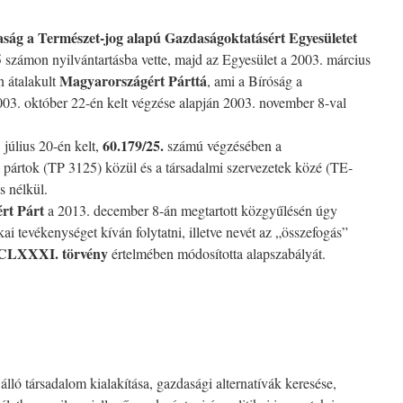
aság a Természet-jog alapú Gazdaságoktatásért
Egyesületet
 számon nyilvántartásba vette, majd az Egyesület a 2003. március
Magyarországért Párttá
n átalakult
, ami a Bíróság a
03. október 22-én kelt végzése alapján 2003. november 8-val
60.179/25.
 július 20-én kelt,
számú végzésében a
a pártok (TP 3125) közül és a társadalmi szervezetek közé (TE-
s nélkül.
rt Párt
a 2013. december 8-án megtartott közgyűlésén úgy
kai tevékenységet kíván folytatni, illetve nevét az „összefogás”
 CLXXXI. törvény
értelmében módosította alapszabályát.
lló társadalom kialakítása, gazdasági alternatívák keresése,