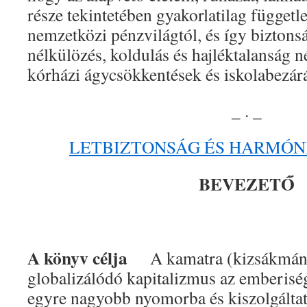
része tekintetében gyakorlatilag függetle
nemzetközi pénzvilágtól, és így biztons
nélkülözés, koldulás és hajléktalanság n
kórházi ágycsökkentések és iskolabezár
_ . _
LETBIZTONSÁG ÉS HARMÓNI
BEVEZETŐ
A könyv célja
A kamatra (kizsákmány
globalizálódó kapitalizmus az emberisé
egyre nagyobb nyomorba és kiszolgáltato