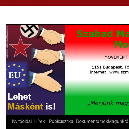
Nyitóoldal
Hírek
Publicisztika
Dokumentumok
Magunkró
Kilépés