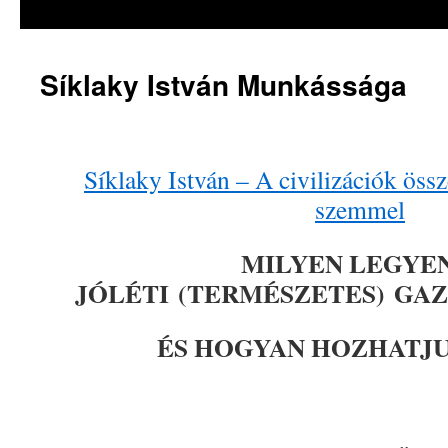
a
tartalomba
Síklaky István Munkássága
Síklaky István – A civilizációk ös
szemmel
MILYEN LEGYEN
JÓLÉTI
(TERMÉSZETES)
GAZ
ÉS HOGYAN HOZHATJ