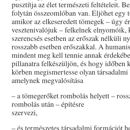
pusztítja az élet természeti feltételeit. 
folytán összeomlóban van. Eljöhet egy t
amikor az elkeseredett tömegek – úgy é
vesztenivalójuk – felkelnek elnyomóik, 
szerencsés esetben az erőszak nélküli n
rosszabb esetben erőszakkal. A humanis
mindent meg kell tennie annak érdekébe
pillanatra felkészüljön, és hogy időben 
körben megismertesse olyan társadalmi 
amelynek megvalósítása
– a tömegerőket rombolás helyett – ross
rombolás után – építésre
szervezi,
– és természetes társadalmi formációt h