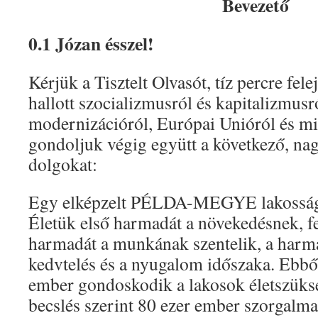
Bevezető
0.1 Józan ésszel!
Kérjük a Tisztelt Olvasót, tíz percre fele
hallott szocializmusról és kapitalizmusr
modernizációról, Európai Unióról és min
gondoljuk végig együtt a következő, na
dolgokat:
Egy elképzelt PÉLDA-MEGYE lakossága
Életük első harmadát a növekedésnek, f
harmadát a munkának szentelik, a harm
kedvtelés és a nyugalom időszaka. Ebbő
ember gondoskodik a lakosok életszüksé
becslés szerint 80 ezer ember szorgalmas