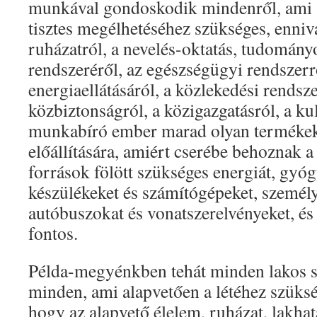
munkával gondoskodik mindenről, ami 
tisztes megélhetéséhez szükséges, enniva
ruházatról, a nevelés-oktatás, tudomány
rendszeréről, az egészségügyi rendszerr
energiaellátásáról, a közlekedési rendsze
közbiztonságról, a közigazgatásról, a kul
munkabíró ember marad olyan termékek
előállítására, amiért cserébe behoznak 
források fölött szükséges energiát, gyóg
készülékeket és számítógépeket, személy
autóbuszokat és vonatszerelvényeket, é
fontos.
Példa-megyénkben tehát minden lakos s
minden, ami alapvetően a létéhez szüks
hogy az alapvető élelem, ruházat, lakhat