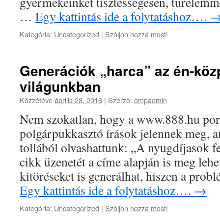
gyermekeinket tisztességesen, türelemmel
…
Egy kattintás ide a folytatáshoz….
Kategória:
Uncategorized
|
Szóljon hozzá most!
Generációk „harca” az én-köz
világunkban
Közzétéve
április 28, 2016
|
Szerző:
ompadmin
Nem szokatlan, hogy a www.888.hu por
polgárpukkasztó írások jelennek meg, a
tollából olvashattunk: „A nyugdíjasok f
cikk üzenetét a címe alapján is meg lehet
kitöréseket is generálhat, hiszen a prob
Egy kattintás ide a folytatáshoz….
→
Kategória:
Uncategorized
|
Szóljon hozzá most!