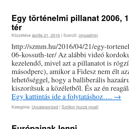
Egy történelmi pillanat 2006, 
tér
Közzétéve
április 21, 2016
|
Szerző:
ompadmin
http://szmm.hu/2016/04/21/egy-tortene
06-kossuth-ter/ Az alábbi videó kord
kezelendő, mivel azt a pillanatot is rögzí
másodperc), amikor a Fidesz nem élt azz
lehetőséggel, hogy a balliberális hazaá
kiszorítsuk a közéletből. És az én reag
Egy kattintás ide a folytatáshoz….
→
Kategória:
Uncategorized
|
Szóljon hozzá most!
Európainak lenni