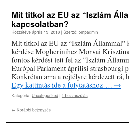
Mit titkol az EU az “Iszlám Ál
kapcsolatban?
Közzétéve
április 13, 2016
|
Szerző:
ompadmin
Mit titkol az EU az “Iszlám Állammal”
kérdése Mogherinihez Morvai Krisztina
fontos kérdést tett fel az “Iszlám Állam
Európai Parlament áprilisi strasbourgi p
Konkrétan arra a rejtélyre kérdezett rá
Egy kattintás ide a folytatáshoz….
→
Kategória:
Uncategorized
|
1 hozzászólás
←
Korábbi bejegyzés