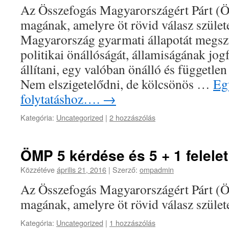
Az Összefogás Magyarországért Párt (ÖM
magának, amelyre öt rövid válasz szület
Magyarország gyarmati állapotát megszü
politikai önállóságát, államiságának jog
állítani, egy valóban önálló és függetle
Nem elszigetelődni, de kölcsönös …
Egy
folytatáshoz….
→
Kategória:
Uncategorized
|
2 hozzászólás
ÖMP 5 kérdése és 5 + 1 felelet
Közzétéve
április 21, 2016
|
Szerző:
ompadmin
Az Összefogás Magyarországért Párt (ÖM
magának, amelyre öt rövid válasz születe
Kategória:
Uncategorized
|
1 hozzászólás