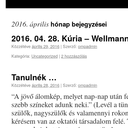
a
tartalomba
2016. április
hónap bejegyzései
2016. 04. 28. Kúria – Wellma
Közzétéve
április 29, 2016
|
Szerző:
ompadmin
Kategória:
Uncategorized
|
2 hozzászólás
Tanulnék …
Közzétéve
április 28, 2016
|
Szerző:
ompadmin
“A jövő álomkép, melyet nap-nap után f
szebb színeket adunk neki.” (Levél a tü
szülők, nagyszülők és valamennyi roko
kérésem van az oktatói társadalom felé. 