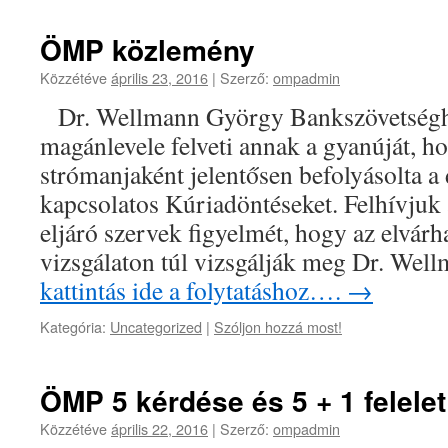
ÖMP közlemény
Közzétéve
április 23, 2016
|
Szerző:
ompadmin
Dr. Wellmann György Bankszövetséghez
magánlevele felveti annak a gyanúját, 
strómanjaként jelentősen befolyásolta a 
kapcsolatos Kúriadöntéseket. Felhívju
eljáró szervek figyelmét, hogy az elvárh
vizsgálaton túl vizsgálják meg Dr. W
kattintás ide a folytatáshoz….
→
Kategória:
Uncategorized
|
Szóljon hozzá most!
ÖMP 5 kérdése és 5 + 1 felelet
Közzétéve
április 22, 2016
|
Szerző:
ompadmin