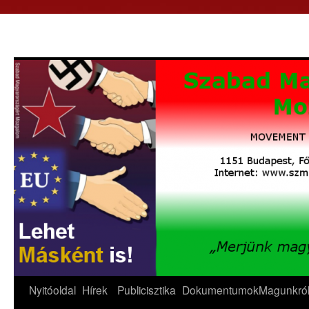
Nyitóoldal
Hírek
Publicisztika
Dokumentumok
Magunkró
Kilépés