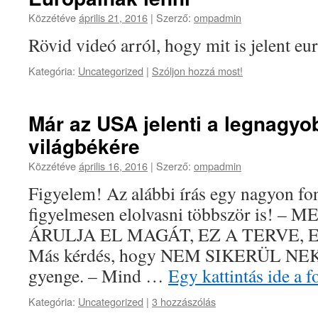
Közzétéve
április 21, 2016
|
Szerző:
ompadmin
Rövid videó arról, hogy mit is jelent eu
Kategória:
Uncategorized
|
Szóljon hozzá most!
Már az USA jelenti a legnagyo
világbékére
Közzétéve
április 16, 2016
|
Szerző:
ompadmin
Figyelem! Az alábbi írás egy nagyon fon
figyelmesen elolvasni többször is! 
ÁRULJA EL MAGÁT, EZ A TERVE
Más kérdés, hogy NEM SIKERÜL NEKI,
gyenge. – Mind …
Egy kattintás ide a 
Kategória:
Uncategorized
|
3 hozzászólás