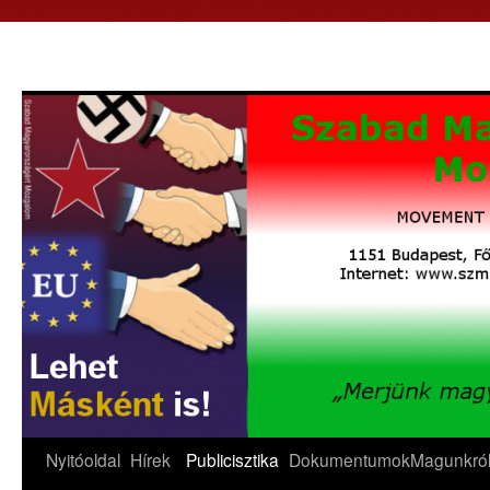
Nyitóoldal
Hírek
Publicisztika
Dokumentumok
Magunkró
Kilépés