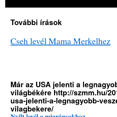
a
tartalomba
További írások
Cseh levél Mama Merkelhez
Már az USA jelenti a legnagyo
világbékére
http://szmm.hu/20
usa-jelenti-a-legnagyobb-vesze
vilagbekere/
Nyílt levél a migránsokhoz