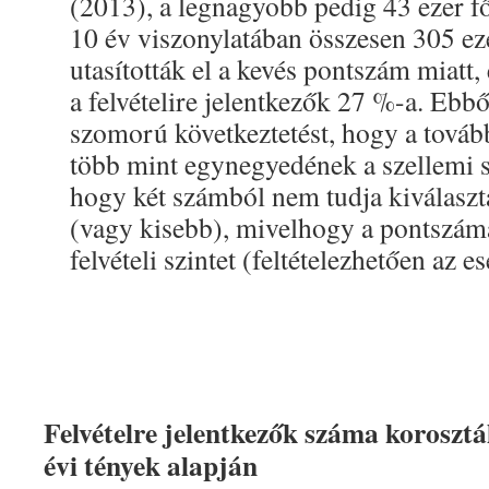
(2013), a legnagyobb pedig 43 ezer f
10 év viszonylatában összesen 305 eze
utasították el a kevés pontszám miatt, 
a felvételire jelentkezők 27 %-a. Ebbő
szomorú következtetést, hogy a továb
több mint egynegyedének a szellemi s
hogy két számból nem tudja kiválaszt
(vagy kisebb), mivelhogy a pontszáma
felvételi szintet (feltételezhetően az 
Felvételre jelentkezők száma koroszt
évi tények alapján