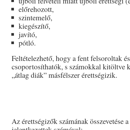
újbóli felvételi miatt újbóli érettségi 
előrehozott,
szintemelő,
kiegészítő,
javító,
pótló.
Feltételezhető, hogy a fent felsoroltak é
csoportosíthatók, s számokkal kitöltve 
„átlag diák” másfélszer érettségizik.
Az érettségizők számának összevetése a f
jelentkezettek számával: