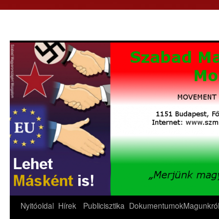
Nyitóoldal
Hírek
Publicisztika
Dokumentumok
Magunkró
Kilépés