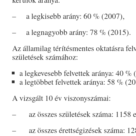
– a legkisebb arány: 60 % (2007),
– a legnagyobb arány: 78 % (2015).
Az államilag térítésmentes oktatásra fel
születések számához:
a legkevesebb felvettek aránya: 40 % 
a legtöbbet felvettek aránya: 58 % (20
A vizsgált 10 év viszonyszámai:
– az összes születések száma: 1158 ez
– az összes érettségizések száma: 128