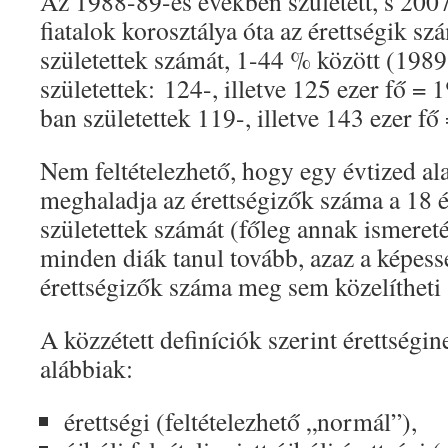
Az 1988-89-es években született, s 2007
fiatalok korosztálya óta az érettségik s
születettek számát, 1-44 % között (198
születettek: 124-, illetve 125 ezer fő =
ban születettek 119-, illetve 143 ezer fő
Nem feltételezhető, hogy egy évtized al
meghaladja az érettségizők száma a 18 
születettek számát (főleg annak ismere
minden diák tanul tovább, azaz a képess
érettségizők száma meg sem közelítheti 
A közzétett definíciók szerint érettségin
alábbiak:
érettségi (feltételezhető „normál”),