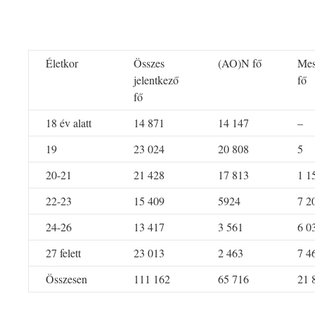
Életkor
Összes
(AO)N fő
Mes
jelentkező
fő
fő
18 év alatt
14 871
14 147
–
19
23 024
20 808
5
20-21
21 428
17 813
1 1
22-23
15 409
5924
7 2
24-26
13 417
3 561
6 0
27 felett
23 013
2 463
7 4
Összesen
111 162
65 716
21 