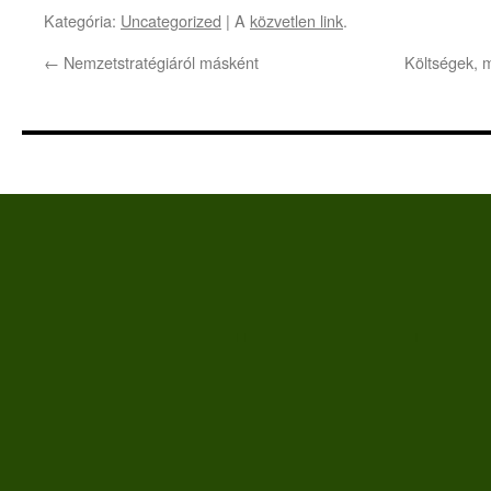
Kategória:
Uncategorized
| A
közvetlen link
.
←
Nemzetstratégiáról másként
Költségek, 