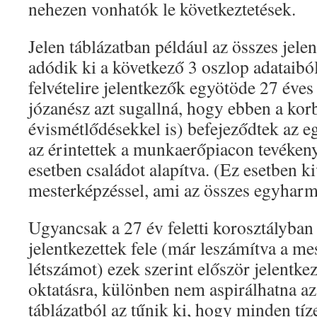
nehezen vonhatók le következtetések.
Jelen táblázatban például az összes jel
adódik ki a következő 3 oszlop adataibó
felvételire jelentkezők egyötöde 27 éves 
józanész azt sugallná, hogy ebben a kor
évismétlődésekkel is) befejeződtek az 
az érintettek a munkaerőpiacon tevéke
esetben családot alapítva. (Ez esetben ki
mesterképzéssel, ami az összes egyharm
Ugyancsak a 27 év feletti korosztályban 
jelentkezettek fele (már leszámítva a me
létszámot) ezek szerint először jelentke
oktatásra, különben nem aspirálhatna az
táblázatból az tűnik ki, hogy minden tíz