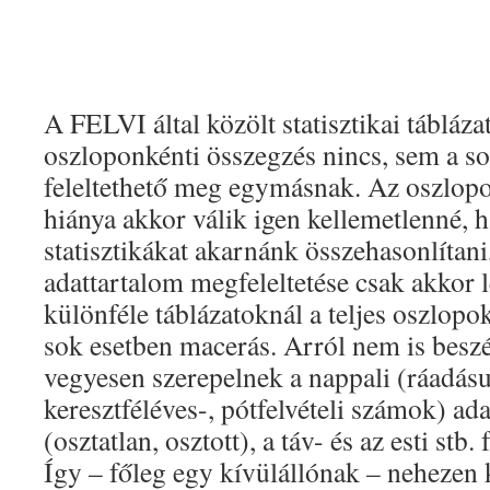
A FELVI által közölt statisztikai tábláz
oszloponkénti összegzés nincs, sem a s
feleltethető meg egymásnak. Az oszlop
hiánya akkor válik igen kellemetlenné, h
statisztikákat akarnánk összehasonlítani
adattartalom megfeleltetése csak akkor l
különféle táblázatoknál a teljes oszlopo
sok esetben macerás. Arról nem is beszé
vegyesen szerepelnek a nappali (ráadásul
keresztféléves-, pótfelvételi számok) ad
(osztatlan, osztott), a táv- és az esti stb
Így – főleg egy kívülállónak – nehezen 