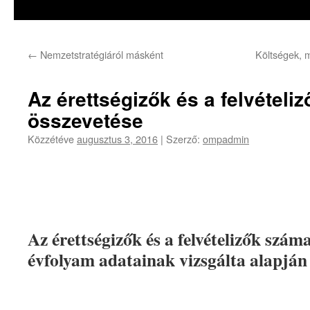
a
tartalomba
←
Nemzetstratégiáról másként
Költségek, 
Az érettségizők és a felvételi
összevetése
Közzétéve
augusztus 3, 2016
|
Szerző:
ompadmin
Az érettségizők és a felvételizők szám
évfolyam adatainak vizsgálta alapján