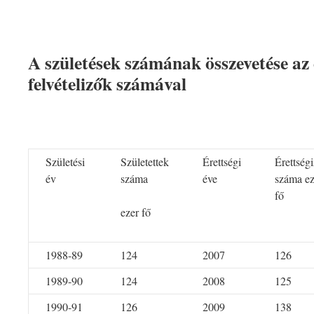
A születések számának összevetése az é
felvételizők számával
Születési
Születettek
Érettségi
Érettség
év
száma
éve
száma ez
fő
ezer fő
1988-89
124
2007
126
1989-90
124
2008
125
1990-91
126
2009
138